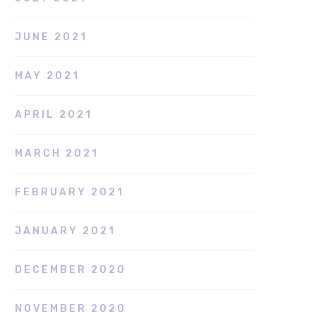
JUNE 2021
MAY 2021
APRIL 2021
MARCH 2021
FEBRUARY 2021
JANUARY 2021
DECEMBER 2020
NOVEMBER 2020