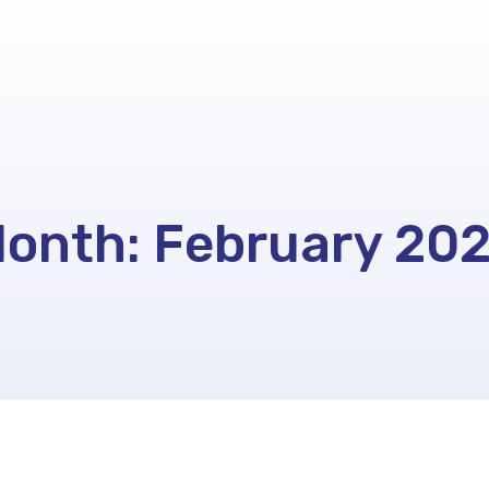
onth: February 20