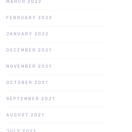
MARCH 2022
FEBRUARY 2022
JANUARY 2022
DECEMBER 2021
NOVEMBER 2021
OCTOBER 2021
SEPTEMBER 2021
AUGUST 2021
JULY 2021