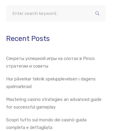
Search
for:
Recent Posts
Секреты успешной игры на слотах в Pinco:
стратегии и советы
Hur påverkar teknik spelupplevelsen i dagens
spelmarknad
Mastering casino strategies an advanced guide
for successful gameplay
Scopri tutto sul mondo dei casinò guida
completa e dettagliata